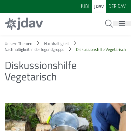
Zum Inhalt
Zur Footer-Navigation
JUBI
JDAV
DER DAV
Suche
Unsere Themen
Nachhaltigkeit
Nachhaltigkeit in der Jugendgruppe
Diskussionshilfe Vegetarisch
Diskussionshilfe
Vegetarisch