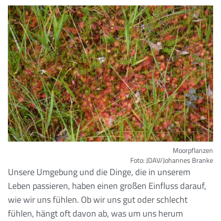
Moorpflanzen
Foto: JDAV/Johannes Branke
Unsere Umgebung und die Dinge, die in unserem
Leben passieren, haben einen großen Einfluss darauf,
wie wir uns fühlen. Ob wir uns gut oder schlecht
fühlen, hängt oft davon ab, was um uns herum