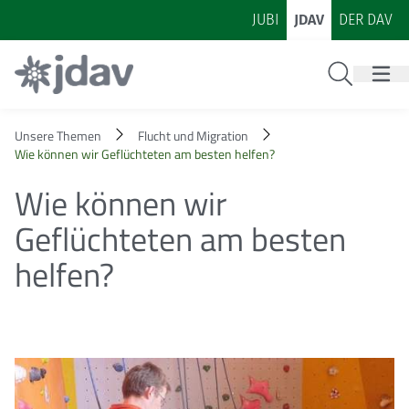
Zum Inhalt
Zur Footer-Navigation
JUBI
JDAV
DER DAV
Suche
Unsere Themen
Flucht und Migration
Wie können wir Geflüchteten am besten helfen?
Wie können wir
Geflüchteten am besten
helfen?