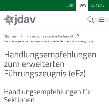
Zum Inhalt
Zur Footer-Navigation
JUBI
JDAV
DER DAV
Suche
Über uns
Prävention sexualisierter Gewalt
Handlungsempfehlungen zum erweiterten Führungszeugnis (eFz)
Handlungsempfehlungen
zum erweiterten
Führungszeugnis (eFz)
Handlungsempfehlungen für
Sektionen